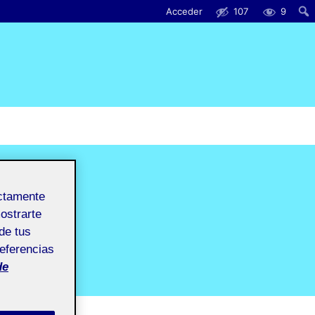
Acceder
107
9
ectamente
mostrarte
de tus
referencias
de