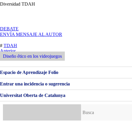
Diversidad TDAH
EN
DEBATE
UNO
ENVÍA MENSAJE AL AUTOR
MAS
#
TDAH
Navegación
Entrada
Anterior
Anterior
Diseño ético en los videojuegos
de
entradas
Espacio de Aprendizaje Folio
Entrar una incidencia o sugerencia
Universitat Oberta de Catalunya
Buscar: