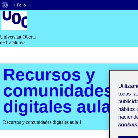
Acerca
+ Folio
Saltar
de
al
contenido
WordPress
Universitat Oberta
de Catalunya
Recursos y
comunidades
Utiliza
todas la
digitales aula 1
publicid
hábitos 
haciendo
Recursos y comunidades digitales aula 1
cookies