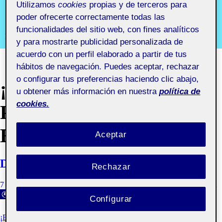
aula 1
Utilizamos
cookies
propias y de terceros para
poder ofrecerte correctamente todas las
funcionalidades del sitio web, con fines analíticos
Recursos y comunidades digitales aula 1
y para mostrarte publicidad personalizada de
acuerdo con un perfil elaborado a partir de tus
hábitos de navegación. Puedes aceptar, rechazar
o configurar tus preferencias haciendo clic abajo,
¡EMPIEZA EL
u obtener más información en nuestra
política de
cookies.
PROYECTO EN
EQUIPO!
Aceptar
Diseño ético
Rechazar
7 NOVIEMBRE, 2020
GLORIA BOIX
VISIBILIDAD: PÚBLICA
Configurar
¡EMPIEZA EL PROYECTO EN EQUIPO!