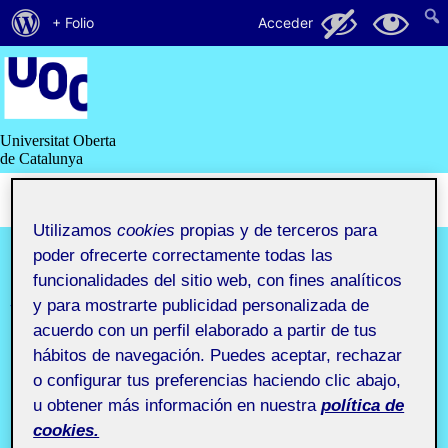
Acerca
107
9
+ Folio
Acceder
de
Saltar
al
WordPress
contenido
Universitat Oberta
de Catalunya
Utilizamos
cookies
propias y de terceros para
Recursos
poder ofrecerte correctamente todas las
funcionalidades del sitio web, con fines analíticos
y
y para mostrarte publicidad personalizada de
acuerdo con un perfil elaborado a partir de tus
comunidades
hábitos de navegación. Puedes aceptar, rechazar
o configurar tus preferencias haciendo clic abajo,
digitales
u obtener más información en nuestra
política de
cookies.