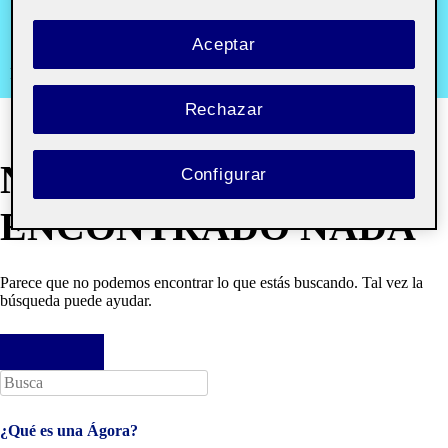
aula 1
Aceptar
Recursos y comunidades digitales aula 1
Rechazar
NO SE HA
Configurar
ENCONTRADO NADA
Parece que no podemos encontrar lo que estás buscando. Tal vez la
búsqueda puede ayudar.
Buscar:
¿Qué es una Ágora?